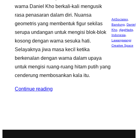
warna Daniel Kho berkali-kali mengusik
rasa penasaran dalam diri. Nuansa
ArtSociates
,
geometris yang membentuk figur sekilas
Bandung
,
Daniel
Kho
,
djagHadq
,
serupa undangan untuk mengisi blok-blok
Indonesia
,
kosong dengan warna sesuka hati.
Lawangwangi
Creative Space
Selayaknya jiwa masa kecil ketika
berkenalan dengan warna dalam upaya
untuk mengisi ruang-ruang hitam putih yang
cenderung membosankan kala itu.
Continue reading