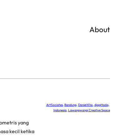
About
ArtSociates
, 
Bandung
, 
Daniel Kho
, 
djagHadq
, 
Indonesia
, 
Lawangwangi Creative Space
eometris yang
sa kecil ketika