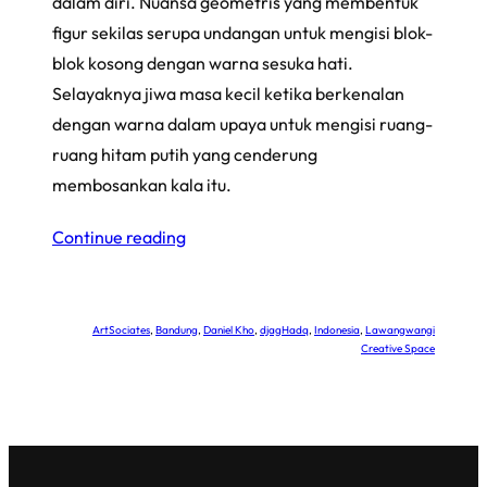
dalam diri. Nuansa geometris yang membentuk
figur sekilas serupa undangan untuk mengisi blok-
blok kosong dengan warna sesuka hati.
Selayaknya jiwa masa kecil ketika berkenalan
dengan warna dalam upaya untuk mengisi ruang-
ruang hitam putih yang cenderung
membosankan kala itu.
Continue reading
ArtSociates
, 
Bandung
, 
Daniel Kho
, 
djagHadq
, 
Indonesia
, 
Lawangwangi
Creative Space