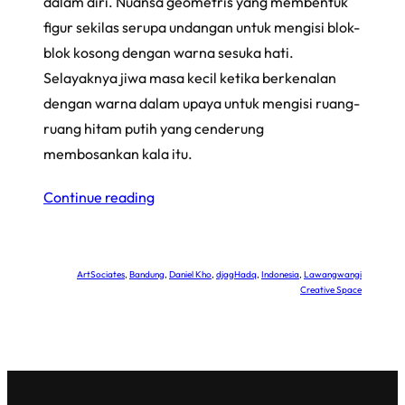
dalam diri. Nuansa geometris yang membentuk
figur sekilas serupa undangan untuk mengisi blok-
blok kosong dengan warna sesuka hati.
Selayaknya jiwa masa kecil ketika berkenalan
dengan warna dalam upaya untuk mengisi ruang-
ruang hitam putih yang cenderung
membosankan kala itu.
Continue reading
ArtSociates
, 
Bandung
, 
Daniel Kho
, 
djagHadq
, 
Indonesia
, 
Lawangwangi
Creative Space