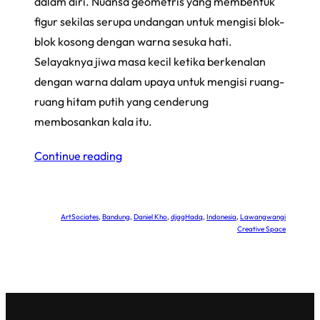
dalam diri. Nuansa geometris yang membentuk
figur sekilas serupa undangan untuk mengisi blok-
blok kosong dengan warna sesuka hati.
Selayaknya jiwa masa kecil ketika berkenalan
dengan warna dalam upaya untuk mengisi ruang-
ruang hitam putih yang cenderung
membosankan kala itu.
Continue reading
ArtSociates
, 
Bandung
, 
Daniel Kho
, 
djagHadq
, 
Indonesia
, 
Lawangwangi
Creative Space