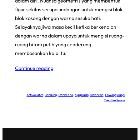
dalam diri. Nuansa geometris yang membentuk
figur sekilas serupa undangan untuk mengisi blok-
blok kosong dengan warna sesuka hati.
Selayaknya jiwa masa kecil ketika berkenalan
dengan warna dalam upaya untuk mengisi ruang-
ruang hitam putih yang cenderung
membosankan kala itu.
Continue reading
ArtSociates
, 
Bandung
, 
Daniel Kho
, 
djagHadq
, 
Indonesia
, 
Lawangwangi
Creative Space