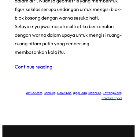
dalam diri. Nuansa geometris yang membentuk
figur sekilas serupa undangan untuk mengisi blok-
blok kosong dengan warna sesuka hati.
Selayaknya jiwa masa kecil ketika berkenalan
dengan warna dalam upaya untuk mengisi ruang-
ruang hitam putih yang cenderung
membosankan kala itu.
Continue reading
ArtSociates
, 
Bandung
, 
Daniel Kho
, 
djagHadq
, 
Indonesia
, 
Lawangwangi
Creative Space