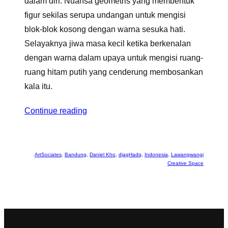
dalam diri. Nuansa geometris yang membentuk
figur sekilas serupa undangan untuk mengisi
blok-blok kosong dengan warna sesuka hati.
Selayaknya jiwa masa kecil ketika berkenalan
dengan warna dalam upaya untuk mengisi ruang-
ruang hitam putih yang cenderung membosankan
kala itu.
Continue reading
ArtSociates
, 
Bandung
, 
Daniel Kho
, 
djagHadq
, 
Indonesia
, 
Lawangwangi
Creative Space