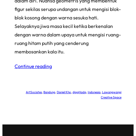
dalam diri. Nuansa geometris yang membentuk
figur sekilas serupa undangan untuk mengisi blok-
blok kosong dengan warna sesuka hati.
Selayaknya jiwa masa kecil ketika berkenalan
dengan warna dalam upaya untuk mengisi ruang-
ruang hitam putih yang cenderung
membosankan kala itu.
Continue reading
ArtSociates
, 
Bandung
, 
Daniel Kho
, 
djagHadq
, 
Indonesia
, 
Lawangwangi
Creative Space