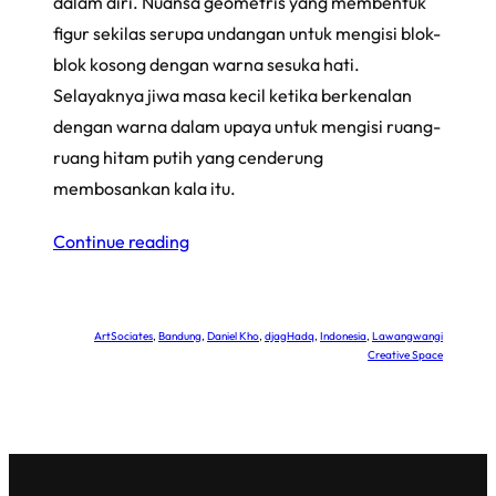
dalam diri. Nuansa geometris yang membentuk
figur sekilas serupa undangan untuk mengisi blok-
blok kosong dengan warna sesuka hati.
Selayaknya jiwa masa kecil ketika berkenalan
dengan warna dalam upaya untuk mengisi ruang-
ruang hitam putih yang cenderung
membosankan kala itu.
Continue reading
ArtSociates
, 
Bandung
, 
Daniel Kho
, 
djagHadq
, 
Indonesia
, 
Lawangwangi
Creative Space