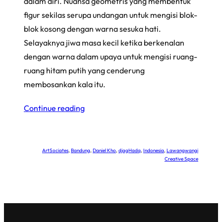
dalam diri. Nuansa geometris yang membentuk
figur sekilas serupa undangan untuk mengisi blok-
blok kosong dengan warna sesuka hati.
Selayaknya jiwa masa kecil ketika berkenalan
dengan warna dalam upaya untuk mengisi ruang-
ruang hitam putih yang cenderung
membosankan kala itu.
Continue reading
ArtSociates
, 
Bandung
, 
Daniel Kho
, 
djagHadq
, 
Indonesia
, 
Lawangwangi
Creative Space