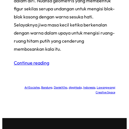
dalam diri. Nuansa geometris yang membentuk
figur sekilas serupa undangan untuk mengisi blok-
blok kosong dengan warna sesuka hati.
Selayaknya jiwa masa kecil ketika berkenalan
dengan warna dalam upaya untuk mengisi ruang-
ruang hitam putih yang cenderung
membosankan kala itu.
Continue reading
ArtSociates
, 
Bandung
, 
Daniel Kho
, 
djagHadq
, 
Indonesia
, 
Lawangwangi
Creative Space