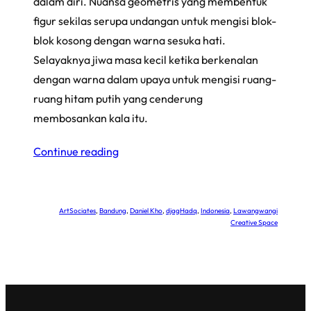
dalam diri. Nuansa geometris yang membentuk
figur sekilas serupa undangan untuk mengisi blok-
blok kosong dengan warna sesuka hati.
Selayaknya jiwa masa kecil ketika berkenalan
dengan warna dalam upaya untuk mengisi ruang-
ruang hitam putih yang cenderung
membosankan kala itu.
Continue reading
ArtSociates
, 
Bandung
, 
Daniel Kho
, 
djagHadq
, 
Indonesia
, 
Lawangwangi
Creative Space