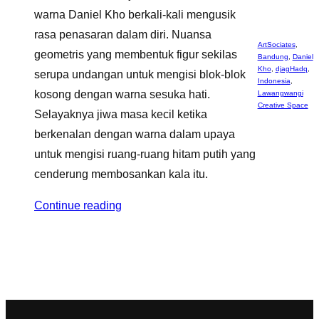
warna Daniel Kho berkali-kali mengusik
rasa penasaran dalam diri. Nuansa
ArtSociates
,
geometris yang membentuk figur sekilas
Bandung
,
Daniel
Kho
,
djagHadq
,
serupa undangan untuk mengisi blok-blok
Indonesia
,
kosong dengan warna sesuka hati.
Lawangwangi
Creative Space
Selayaknya jiwa masa kecil ketika
berkenalan dengan warna dalam upaya
untuk mengisi ruang-ruang hitam putih yang
cenderung membosankan kala itu.
Continue reading