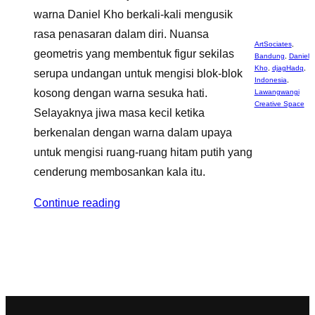
warna Daniel Kho berkali-kali mengusik
rasa penasaran dalam diri. Nuansa
ArtSociates
,
geometris yang membentuk figur sekilas
Bandung
,
Daniel
Kho
,
djagHadq
,
serupa undangan untuk mengisi blok-blok
Indonesia
,
kosong dengan warna sesuka hati.
Lawangwangi
Creative Space
Selayaknya jiwa masa kecil ketika
berkenalan dengan warna dalam upaya
untuk mengisi ruang-ruang hitam putih yang
cenderung membosankan kala itu.
Continue reading