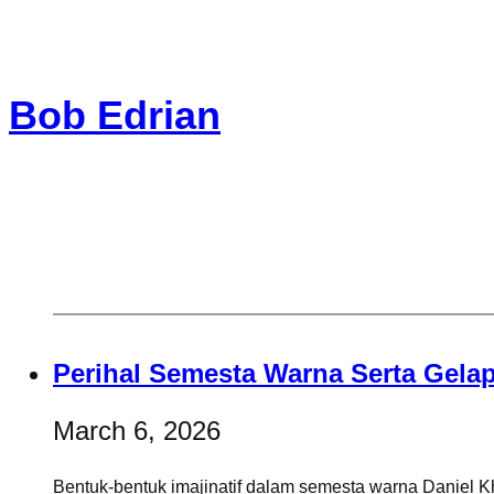
Skip
to
Bob Edrian
content
Perihal Semesta Warna Serta Gel
March 6, 2026
Bentuk-bentuk imajinatif dalam semesta warna Daniel K