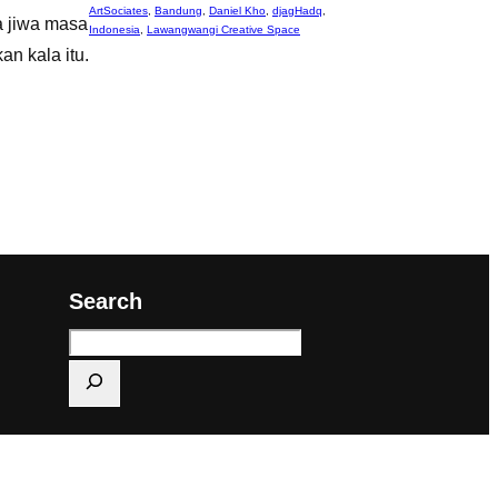
ArtSociates
,
Bandung
,
Daniel Kho
,
djagHadq
,
a jiwa masa
Indonesia
,
Lawangwangi Creative Space
n kala itu.
Search