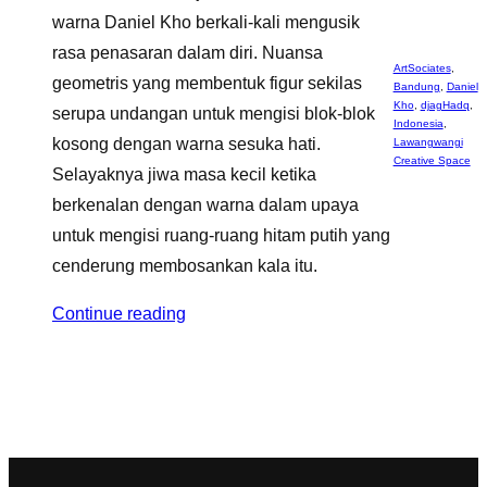
warna Daniel Kho berkali-kali mengusik
rasa penasaran dalam diri. Nuansa
ArtSociates
,
geometris yang membentuk figur sekilas
Bandung
,
Daniel
Kho
,
djagHadq
,
serupa undangan untuk mengisi blok-blok
Indonesia
,
kosong dengan warna sesuka hati.
Lawangwangi
Creative Space
Selayaknya jiwa masa kecil ketika
berkenalan dengan warna dalam upaya
untuk mengisi ruang-ruang hitam putih yang
cenderung membosankan kala itu.
Continue reading