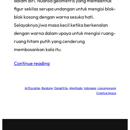
dalam diri. Nuansa geometris yang membentuk
figur sekilas serupa undangan untuk mengisi blok-
blok kosong dengan warna sesuka hati.
Selayaknya jiwa masa kecil ketika berkenalan
dengan warna dalam upaya untuk mengisi ruang-
ruang hitam putih yang cenderung
membosankan kala itu.
Continue reading
ArtSociates
, 
Bandung
, 
Daniel Kho
, 
djagHadq
, 
Indonesia
, 
Lawangwangi
Creative Space