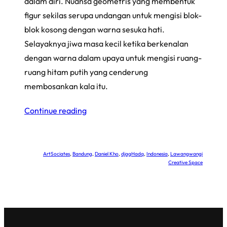
dalam diri. Nuansa geometris yang membentuk
figur sekilas serupa undangan untuk mengisi blok-
blok kosong dengan warna sesuka hati.
Selayaknya jiwa masa kecil ketika berkenalan
dengan warna dalam upaya untuk mengisi ruang-
ruang hitam putih yang cenderung
membosankan kala itu.
Continue reading
ArtSociates
, 
Bandung
, 
Daniel Kho
, 
djagHadq
, 
Indonesia
, 
Lawangwangi
Creative Space