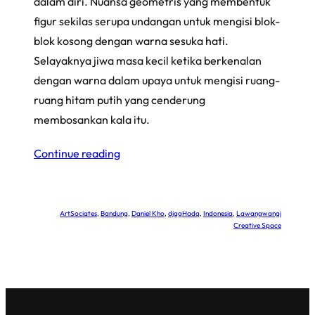
dalam diri. Nuansa geometris yang membentuk
figur sekilas serupa undangan untuk mengisi blok-
blok kosong dengan warna sesuka hati.
Selayaknya jiwa masa kecil ketika berkenalan
dengan warna dalam upaya untuk mengisi ruang-
ruang hitam putih yang cenderung
membosankan kala itu.
Continue reading
ArtSociates
, 
Bandung
, 
Daniel Kho
, 
djagHadq
, 
Indonesia
, 
Lawangwangi
Creative Space