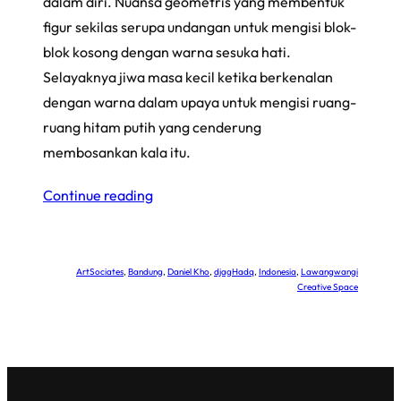
dalam diri. Nuansa geometris yang membentuk
figur sekilas serupa undangan untuk mengisi blok-
blok kosong dengan warna sesuka hati.
Selayaknya jiwa masa kecil ketika berkenalan
dengan warna dalam upaya untuk mengisi ruang-
ruang hitam putih yang cenderung
membosankan kala itu.
Continue reading
ArtSociates
, 
Bandung
, 
Daniel Kho
, 
djagHadq
, 
Indonesia
, 
Lawangwangi
Creative Space