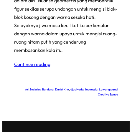
dalam diri. Nuansa geometris yang membentuk
figur sekilas serupa undangan untuk mengisi blok-
blok kosong dengan warna sesuka hati.
Selayaknya jiwa masa kecil ketika berkenalan
dengan warna dalam upaya untuk mengisi ruang-
ruang hitam putih yang cenderung
membosankan kala itu.
Continue reading
ArtSociates
, 
Bandung
, 
Daniel Kho
, 
djagHadq
, 
Indonesia
, 
Lawangwangi
Creative Space