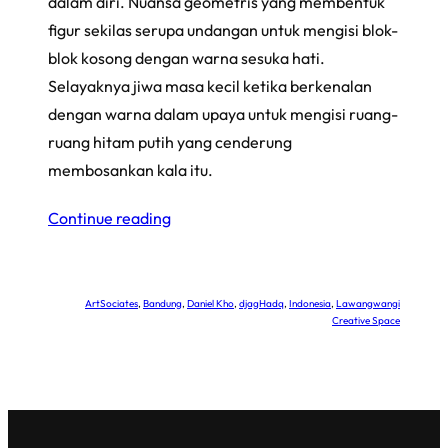
dalam diri. Nuansa geometris yang membentuk
figur sekilas serupa undangan untuk mengisi blok-
blok kosong dengan warna sesuka hati.
Selayaknya jiwa masa kecil ketika berkenalan
dengan warna dalam upaya untuk mengisi ruang-
ruang hitam putih yang cenderung
membosankan kala itu.
Continue reading
ArtSociates
, 
Bandung
, 
Daniel Kho
, 
djagHadq
, 
Indonesia
, 
Lawangwangi
Creative Space