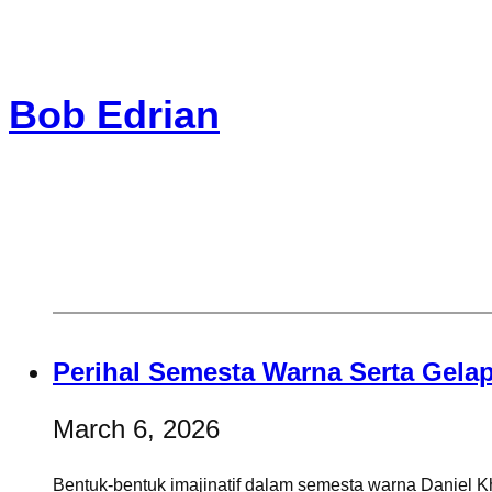
Skip
to
Bob Edrian
content
Perihal Semesta Warna Serta Gel
March 6, 2026
Bentuk-bentuk imajinatif dalam semesta warna Daniel K