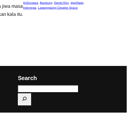
ArtSociates
,
Bandung
,
Daniel Kho
,
djagHadq
,
a jiwa masa
Indonesia
,
Lawangwangi Creative Space
n kala itu.
Search