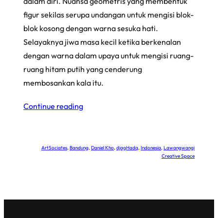
dalam diri. Nuansa geometris yang membentuk
figur sekilas serupa undangan untuk mengisi blok-
blok kosong dengan warna sesuka hati.
Selayaknya jiwa masa kecil ketika berkenalan
dengan warna dalam upaya untuk mengisi ruang-
ruang hitam putih yang cenderung
membosankan kala itu.
Continue reading
ArtSociates
, 
Bandung
, 
Daniel Kho
, 
djagHadq
, 
Indonesia
, 
Lawangwangi
Creative Space