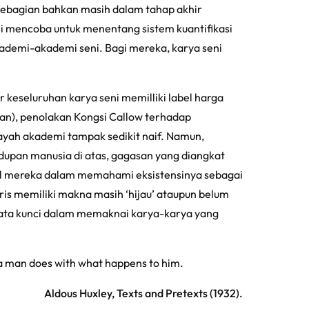
 (sebagian bahkan masih dalam tahap akhir
ni mencoba untuk menentang sistem kuantifikasi
kademi-akademi seni. Bagi mereka, karya seni
 keseluruhan karya seni memilliki label harga
an), penolakan Kongsi Callow terhadap
ilayah akademi tampak sedikit naif. Namun,
upan manusia di atas, gagasan yang diangkat
wal mereka dalam memahami eksistensinya sebagai
ris memiliki makna masih ‘hijau’ ataupun belum
ta kunci dalam memaknai karya-karya yang
 a man does with what happens to him.
Aldous Huxley,
Texts and Pretexts
(1932).