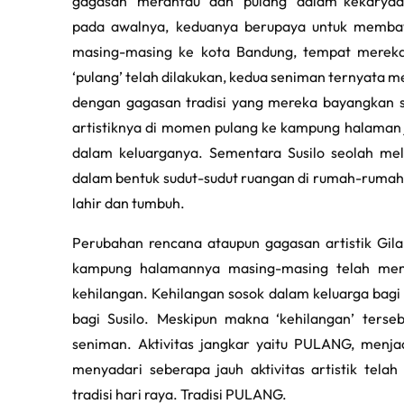
gagasan ‘merantau’ dan ‘pulang’ dalam kekary
pada awalnya, keduanya berupaya untuk membaw
masing-masing ke kota Bandung, tempat mereka 
‘pulang’ telah dilakukan, kedua seniman ternyata me
dengan gagasan tradisi yang mereka bayangkan 
artistiknya di momen pulang ke kampung halaman
dalam keluarganya. Sementara Susilo seolah mela
dalam bentuk sudut-sudut ruangan di rumah-rumah y
lahir dan tumbuh.
Perubahan rencana ataupun gagasan artistik Gilan
kampung halamannya masing-masing telah memu
kehilangan. Kehilangan sosok dalam keluarga bagi
bagi Susilo. Meskipun makna ‘kehilangan’ terse
seniman. Aktivitas jangkar yaitu PULANG, menj
menyadari seberapa jauh aktivitas artistik te
tradisi hari raya. Tradisi PULANG.