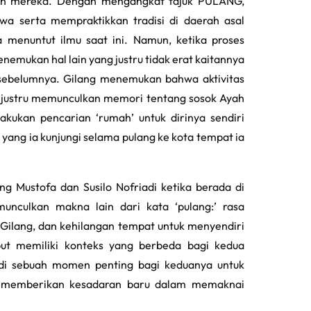
aan mereka. Dengan mengangkat tajuk PULANG,
a serta mempraktikkan tradisi di daerah asal
menuntut ilmu saat ini. Namun, ketika proses
nemukan hal lain yang justru tidak erat kaitannya
sebelumnya. Gilang menemukan bahwa aktivitas
 justru memunculkan memori tentang sosok Ayah
kukan pencarian ‘rumah’ untuk dirinya sendiri
ang ia kunjungi selama pulang ke kota tempat ia
g Mustofa dan Susilo Nofriadi ketika berada di
nculkan makna lain dari kata ‘pulang:’ rasa
 Gilang, dan kehilangan tempat untuk menyendiri
but memiliki konteks yang berbeda bagi kedua
adi sebuah momen penting bagi keduanya untuk
lah memberikan kesadaran baru dalam memaknai