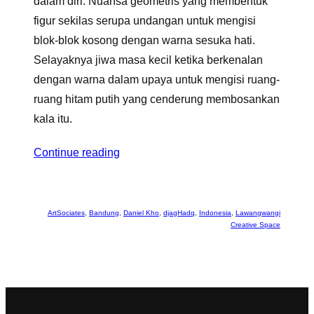
dalam diri. Nuansa geometris yang membentuk
figur sekilas serupa undangan untuk mengisi
blok-blok kosong dengan warna sesuka hati.
Selayaknya jiwa masa kecil ketika berkenalan
dengan warna dalam upaya untuk mengisi ruang-
ruang hitam putih yang cenderung membosankan
kala itu.
Continue reading
ArtSociates
, 
Bandung
, 
Daniel Kho
, 
djagHadq
, 
Indonesia
, 
Lawangwangi
Creative Space